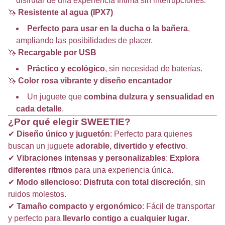
disfrutar de una experiencia íntima sin interrupciones.
🦄
Resistente al agua (IPX7)
Perfecto para usar en la ducha o la bañera
,
ampliando las posibilidades de placer.
🦄
Recargable por USB
Práctico y ecológico
, sin necesidad de baterías.
🦄
Color rosa vibrante y diseño encantador
Un juguete que
combina dulzura y sensualidad en
cada detalle
.
¿Por qué elegir SWEETIE?
✔
Diseño único y juguetón
: Perfecto para quienes
buscan un juguete
adorable, divertido y efectivo
.
✔
Vibraciones intensas y personalizables
:
Explora
diferentes ritmos
para una experiencia única.
✔
Modo silencioso
:
Disfruta con total discreción
, sin
ruidos molestos.
✔
Tamaño compacto y ergonómico
: Fácil de transportar
y perfecto para
llevarlo contigo a cualquier lugar
.