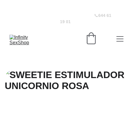
¡D
escuentos irresistibles en juguetes eróticos! 
   🚚
  Envíos discretos y  gratuitos  a  partir 75€    
🎁 
Todos los envíos incluyen regalo      
📞
644 61 
19 01