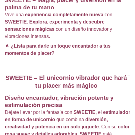
SWEETIE – Magia, placer y diversión en la
palma de tu mano
Vive una
experiencia completamente nueva
con
SWEETIE
.
Explora, experimenta y descubre
sensaciones mágicas
con un diseño innovador y
vibraciones intensas.
🌟
¿Lista para darle un toque encantador a tus
momentos de placer?
SWEETIE – El unicornio vibrador que hará
tu placer más mágico
Diseño encantador, vibración potente y
estimulación precisa
Déjate llevar por la fantasía con
SWEETIE
, el
estimulador
en forma de unicornio
que combina
diversión,
creatividad y potencia en un solo juguete
. Con su
color
rosa suave y detalles adorables
,
SWEETIE
está