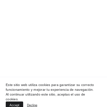
CopyRight © 2018-2026. Ynfinity.shop - Todos 
los Derechos Reservados 
 Condiciones de Uso
 | 
Avisos Legales 
 |  
Cookies
| 
 Política RMA
  | 
  Envios y Devoluciones
|  
Contacto
 Preguntas Frecuentes
 |   
Atención Cliente
  |  
Este sitio web utiliza cookies para garantizar su correcto
Metodos de Pagos
 |  
Cupones Descuentos
  |  
funcionamiento y mejorar tu experiencia de navegación.
Embajadoras
  | 
Al continuar utilizando este sitio, aceptas el uso de
cookies.
Accept
Decline