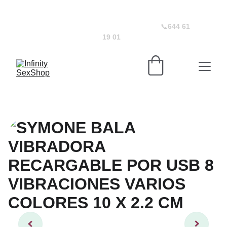
¡D
escuentos irresistibles en juguetes eróticos! 
   🚚
  Envíos discretos y  gratuitos  a  partir 75€    
🎁 
Todos los envíos incluyen regalo      
📞
644 61 
19 01